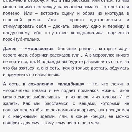
отложено в сторону. И если там рассказы или стихи, то ими
можно заниматься между написанием романа – отвлекаться
полезно. Или – встроить сцену и образ из ниоткуда в
основной роман. Или – просто вдохновляться и
стимулировать себя – дескать, закончу одно и перейду к
следующему, ибо отсутствие «продолжения» творчества
порой губительно.
Далее – «морозилка»
: большие романы, которые ждут
своего часа, сборники рассказов или… А в морозилке ничего
не портится, да. И однажды вы будете размышлять о том, за
что бы взяться, а оно есть, нужно только достать, обдумать
и применить по назначению.
А есть, к сожалению, «кладбища»
– то, что лежит в
«морозилке» годами и не подает признаков жизни. Такое
можно смело выбрасывать – и из папок, и из головы. И не
жалеть. Как мы расстаемся с вещами, которыми не
пользуемся, чтобы не захламляли квартиру, так прощаемся
и с ненужными идеями. Или, в конце концов, ее можно
подарить другому – тому, кому писать не о чем.