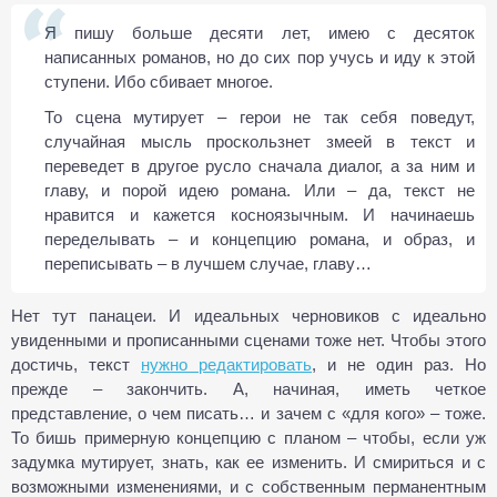
Я пишу больше десяти лет, имею с десяток
написанных романов, но до сих пор учусь и иду к этой
ступени. Ибо сбивает многое.
То сцена мутирует – герои не так себя поведут,
случайная мысль проскользнет змеей в текст и
переведет в другое русло сначала диалог, а за ним и
главу, и порой идею романа. Или – да, текст не
нравится и кажется косноязычным. И начинаешь
переделывать – и концепцию романа, и образ, и
переписывать – в лучшем случае, главу…
Нет тут панацеи. И идеальных черновиков с идеально
увиденными и прописанными сценами тоже нет. Чтобы этого
достичь, текст
нужно редактировать
, и не один раз. Но
прежде – закончить. А, начиная, иметь четкое
представление, о чем писать… и зачем с «для кого» – тоже.
То бишь примерную концепцию с планом – чтобы, если уж
задумка мутирует, знать, как ее изменить. И смириться и с
возможными изменениями, и с собственным перманентным