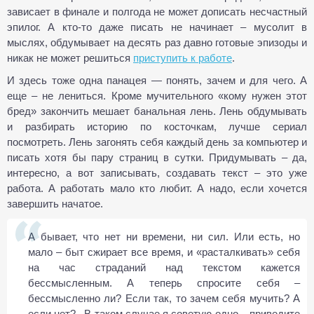
зависает в финале и полгода не может дописать несчастный
эпилог. А кто-то даже писать не начинает – мусолит в
мыслях, обдумывает на десять раз давно готовые эпизоды и
никак не может решиться
приступить к работе
.
И здесь тоже одна панацея — понять, зачем и для чего. А
еще – не лениться. Кроме мучительного «кому нужен этот
бред» закончить мешает банальная лень. Лень обдумывать
и разбирать историю по косточкам, лучше сериал
посмотреть. Лень загонять себя каждый день за компьютер и
писать хотя бы пару страниц в сутки. Придумывать – да,
интересно, а вот записывать, создавать текст – это уже
работа. А работать мало кто любит. А надо, если хочется
завершить начатое.
А бывает, что нет ни времени, ни сил. Или есть, но
мало – быт сжирает все время, и «расталкивать» себя
на час страданий над текстом кажется
бессмысленным. А теперь спросите себя –
бессмысленно ли? Если так, то зачем себя мучить? А
если нет?.. В таком случае я советую одно – приведите