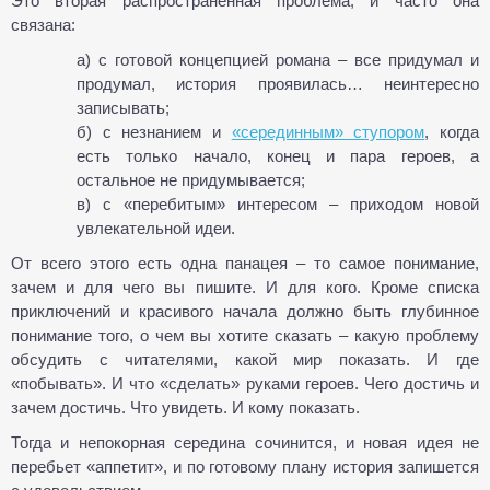
Это вторая распространенная проблема, и часто она
связана:
а) с готовой концепцией романа – все придумал и
продумал, история проявилась… неинтересно
записывать;
б) с незнанием и
«серединным» ступором
, когда
есть только начало, конец и пара героев, а
остальное не придумывается;
в) с «перебитым» интересом – приходом новой
увлекательной идеи.
От всего этого есть одна панацея – то самое понимание,
зачем и для чего вы пишите. И для кого. Кроме списка
приключений и красивого начала должно быть глубинное
понимание того, о чем вы хотите сказать – какую проблему
обсудить с читателями, какой мир показать. И где
«побывать». И что «сделать» руками героев. Чего достичь и
зачем достичь. Что увидеть. И кому показать.
Тогда и непокорная середина сочинится, и новая идея не
перебьет «аппетит», и по готовому плану история запишется