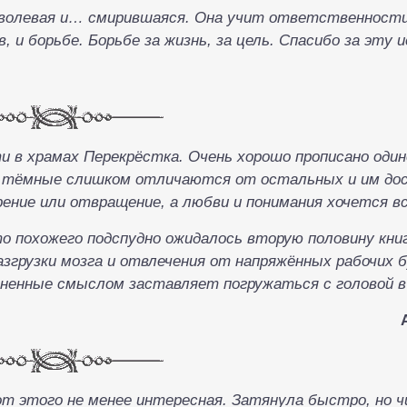
 волевая и… смирившаяся. Она учит ответственности
 и борьбе. Борьбе за жизнь, за цель. Спасибо за эту 
ти в храмах Перекрёстка. Очень хорошо прописано оди
 а тёмные слишком отличаются от остальных и им д
ение или отвращение, а любви и понимания хочется вс
то похожего подспудно ожидалось вторую половину книг
азгрузки мозга и отвлечения от напряжённых рабочих б
олненные смыслом заставляет погружаться с головой 
от этого не менее интересная. Затянула быстро, но 