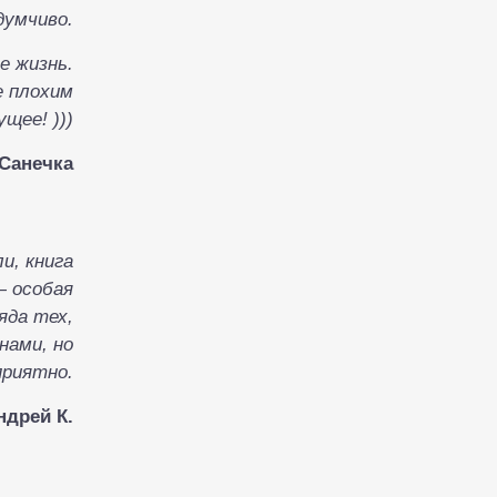
думчиво.
е жизнь.
е плохим
щее! )))
Санечка
и, книга
— особая
яда тех,
нами, но
приятно.
ндрей К.