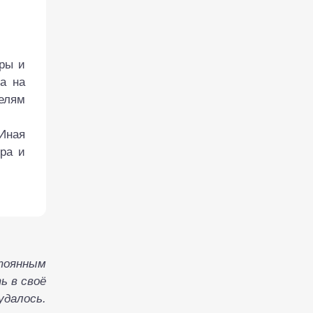
уры и
ва на
елям
 Иная
ра и
стоянным
ь в своё
удалось.