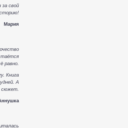
 за свой
историю!
Мария
ночество
остаётся
ё равно.
у. Книга
удней. А
в сюжет.
Аннушка
читалась