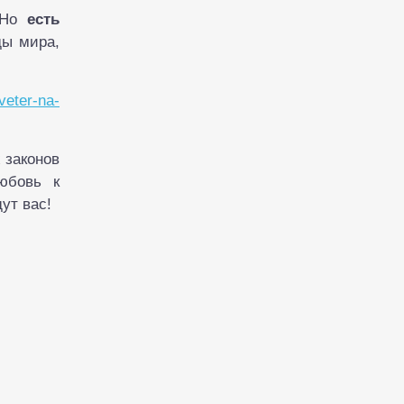
. Но
есть
ды мира,
/veter-na-
 законов
юбовь к
ут вас!