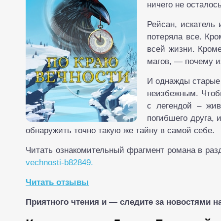
ничего не осталос
Рейсан, искатель 
потеряла все. Кр
всей жизни. Кроме
магов, — почему и
И однажды старые 
неизбежным. Чтоб
с легендой – жи
погибшего друга, 
обнаружить точно такую же тайну в самой себе.
Читать ознакомительный фрагмент романа в разд
vechnosti-b82849.
Читать отзывы
Приятного чтения и — следите за новостями на