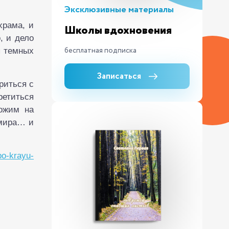
Эксклюзивные материалы
храма, и
Школы вдохновения
, и дело
бесплатная подписка
я темных
Записаться
риться с
ретиться
ожим на
 мира… и
/po-krayu-