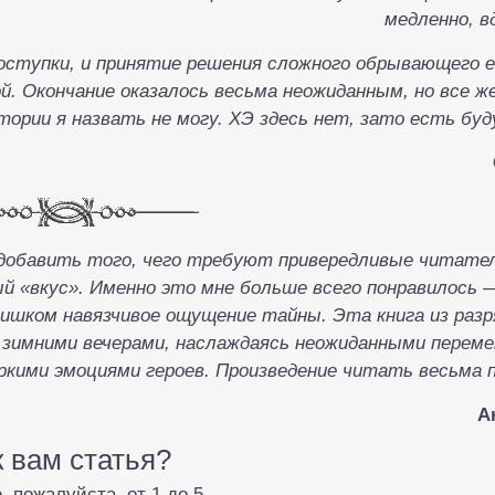
медленно, в
поступки, и принятие решения сложного обрывающего е
ой. Окончание оказалось весьма неожиданным, но все ж
ории я назвать не могу. ХЭ здесь нет, зато есть буду
 добавить того, чего требуют привередливые читател
й «вкус». Именно это мне больше всего понравилось 
ишком навязчивое ощущение тайны. Эта книга из разр
зимними вечерами, наслаждаясь неожиданными переме
ркими эмоциями героев. Произведение читать весьма 
А
к вам статья?
, пожалуйста, от 1 до 5