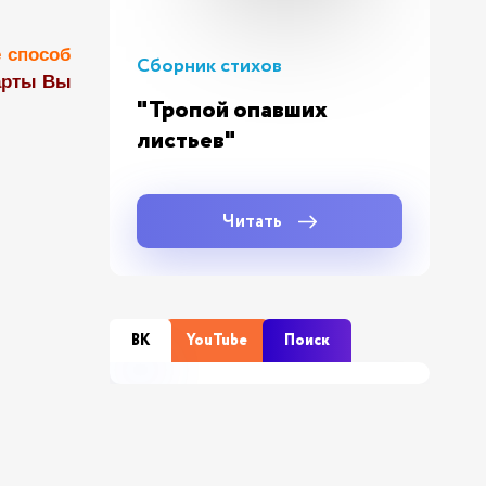
е способ
Сборник стихов
карты Вы
"Тропой опавших
листьев"
Читать
ВК
YouTube
Поиск