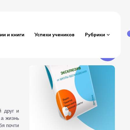
ии и книги
Успехи учеников
Рубрики
й друг и
 а жизнь
бя почти