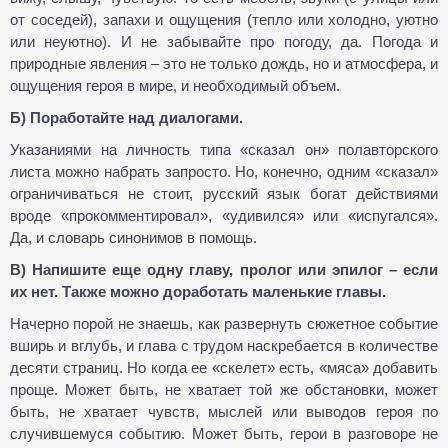
от соседей), запахи и ощущения (тепло или холодно, уютно
или неуютно). И не забывайте про погоду, да. Погода и
природные явления – это не только дождь, но и атмосфера, и
ощущения героя в мире, и необходимый объем.
Б) Поработайте над диалогами.
Указаниями на личность типа «сказал он» полавторского
листа можно набрать запросто. Но, конечно, одним «сказал»
ограничиваться не стоит, русский язык богат действиями
вроде «прокомментировал», «удивился» или «испугался».
Да, и словарь синонимов в помощь.
В) Напишите еще одну главу, пролог или эпилог – если
их нет. Также можно доработать маленькие главы.
Начерно порой не знаешь, как развернуть сюжетное событие
вширь и вглубь, и глава с трудом наскребается в количестве
десяти страниц. Но когда ее «скелет» есть, «мяса» добавить
проще. Может быть, не хватает той же обстановки, может
быть, не хватает чувств, мыслей или выводов героя по
случившемуся событию. Может быть, герои в разговоре не