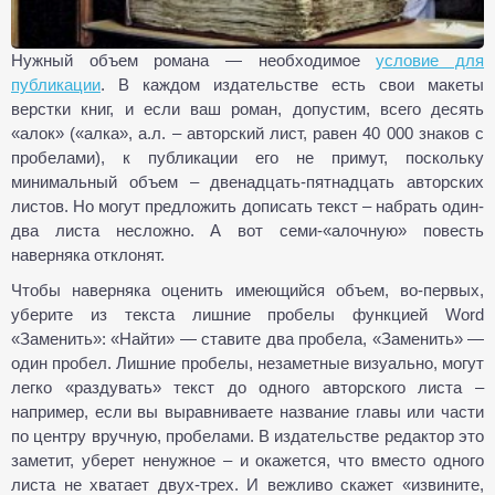
Нужный объем романа — необходимое
условие для
публикации
. В каждом издательстве есть свои макеты
верстки книг, и если ваш роман, допустим, всего десять
«алок» («алка», а.л. – авторский лист, равен 40 000 знаков с
пробелами), к публикации его не примут, поскольку
минимальный объем – двенадцать-пятнадцать авторских
листов. Но могут предложить дописать текст – набрать один-
два листа несложно. А вот семи-«алочную» повесть
наверняка отклонят.
Чтобы наверняка оценить имеющийся объем, во-первых,
уберите из текста лишние пробелы функцией Word
«Заменить»: «Найти» — ставите два пробела, «Заменить» —
один пробел. Лишние пробелы, незаметные визуально, могут
легко «раздувать» текст до одного авторского листа –
например, если вы выравниваете название главы или части
по центру вручную, пробелами. В издательстве редактор это
заметит, уберет ненужное – и окажется, что вместо одного
листа не хватает двух-трех. И вежливо скажет «извините,