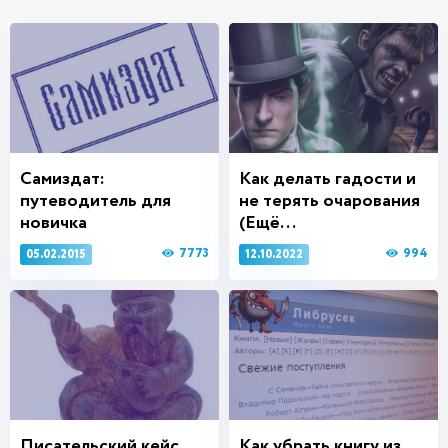
Самиздат:
Как делать гадости и
путеводитель для
не терять очарования
новичка
(Ещё...
7773
994
05.02.2015
12.10.2022
Писательский кейс
Как убрать книгу из