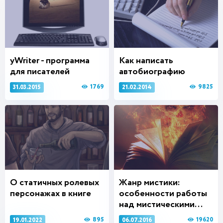
yWriter - программа
Как написать
для писателей
автобиографию
1769
9825
31.03.2015
21.02.2014
О статичных ролевых
Жанр мистики:
персонажах в книге
особенности работы
над мистическими...
895
19620
19.01.2022
06.07.2016