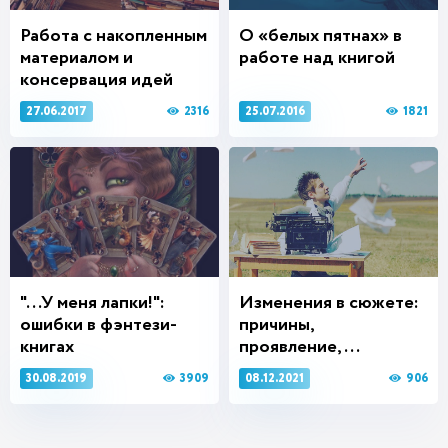
Работа с накопленным
О «белых пятнах» в
материалом и
работе над книгой
консервация идей
2316
1821
27.06.2017
25.07.2016
"...У меня лапки!":
Изменения в сюжете:
ошибки в фэнтези-
причины,
книгах
проявление,...
3909
906
30.08.2019
08.12.2021