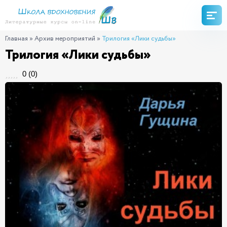
Главная
»
Архив мероприятий
»
Трилогия «Лики судьбы»
Трилогия «Лики судьбы»
0
(
0
)