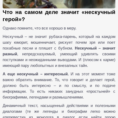
Что на самом деле значит «нескучный
герой»?
Однако помните, что все хорошо в меру.
Нескучный – не значит рубаха-парень, который на каждом
шагу юморит, мошенничает, рискует почем зря или поет
похабные песни и пляшет с бубном.
Нескучный – значит
разный
, непредсказуемый, умеющий удивлять своими
поступками и неожиданными выводами. И (плюсом к карме)
имеющий пару любопытных и внезапных тайн.
А еще нескучный – интересный.
И на этот момент тоже
важно обратить внимание. То, что говорит и делает герой,
должно быть интересно – и по смыслу, и по подаче
информации. То есть никаких занудных «простыней» с
биографиями, легендами и размышлениями.
Динамичный текст, насыщенный действиями и полезными
диалогами (те же легенды и биографии легко можно
«перевести» из монолога в диалог, если найти герою