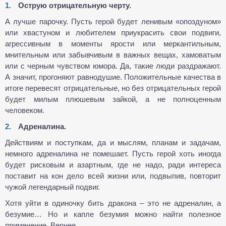
Острую отрицательную черту.
А лучше парочку. Пусть герой будет ленивым «опоздуном»
или хвастуном и любителем приукрасить свои подвиги,
агрессивным в моменты ярости или меркантильным,
мнительным или забывчивым в важных вещах, хамоватым
или с черным чувством юмора. Да, такие люди раздражают.
А значит, прогоняют равнодушие. Положительные качества в
итоге перевесят отрицательные, но без отрицательных герой
будет милым плюшевым зайкой, а не полноценным
человеком.
Адреналина.
Действиям и поступкам, да и мыслям, планам и задачам,
немного адреналина не помешает. Пусть герой хоть иногда
будет рисковым и азартным, где не надо, ради интереса
поставит на кон дело всей жизни или, подвыпив, повторит
чужой легендарный подвиг.
Хотя уйти в одиночку бить дракона – это не адреналин, а
безумие… Но и капле безумия можно найти полезное
применение. Вернее…