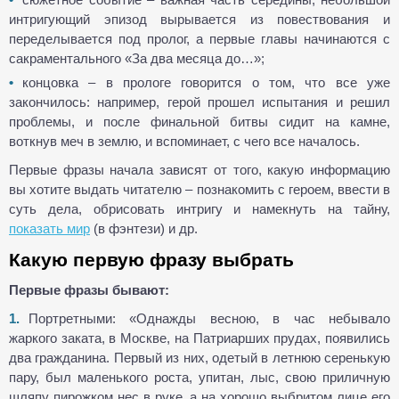
интригующий эпизод вырывается из повествования и
переделывается под пролог, а первые главы начинаются с
сакраментального «За два месяца до…»;
концовка – в прологе говорится о том, что все уже
закончилось: например, герой прошел испытания и решил
проблемы, и после финальной битвы сидит на камне,
воткнув меч в землю, и вспоминает, с чего все началось.
Первые фразы начала зависят от того, какую информацию
вы хотите выдать читателю – познакомить с героем, ввести в
суть дела, обрисовать интригу и намекнуть на тайну,
показать мир
(в фэнтези) и др.
Какую первую фразу выбрать
Первые фразы бывают:
Портретными: «Однажды весною, в час небывало
жаркого заката, в Москве, на Патриарших прудах, появились
два гражданина. Первый из них, одетый в летнюю серенькую
пару, был маленького роста, упитан, лыс, свою приличную
шляпу пирожком нес в руке, а на хорошо выбритом лице его