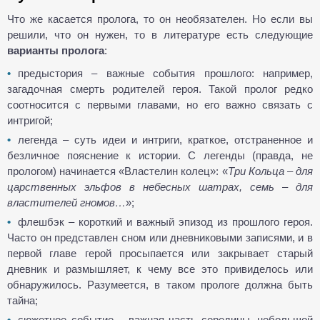
Что же касается пролога, то он необязателен. Но если вы
решили, что он нужен, то в литературе есть следующие
варианты пролога
:
предыстория – важные события прошлого: например,
загадочная смерть родителей героя. Такой пролог редко
соотносится с первыми главами, но его важно связать с
интригой;
легенда – суть идеи и интриги, краткое, отстраненное и
безличное пояснение к истории. С легенды (правда, не
прологом) начинается «Властелин колец»: «
Три Кольца – для
царственных эльфов в небесных шатрах, семь – для
властителей гномов…
»;
флешбэк – короткий и важный эпизод из прошлого героя.
Часто он представлен сном или дневниковыми записями, и в
первой главе герой просыпается или закрывает старый
дневник и размышляет, к чему все это привиделось или
обнаружилось. Разумеется, в таком прологе должна быть
тайна;
сюжетное событие – важная часть середины, небольшой