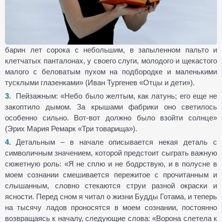
барин лет сорока с небольшим, в запыленном пальто и
клетчатых панталонах, у своего слуги, молодого и щекастого
малого с беловатым пухом на подбородке и маленькими
тусклыми глазенками» (Иван Тургенев «Отцы и дети»).
Пейзажным: «Небо было желтым, как латунь; его еще не
закоптило дымом. За крышами фабрики оно светилось
особенно сильно. Вот-вот должно было взойти солнце»
(Эрих Мария Ремарк «Три товарища»).
Детальным – в начале описывается некая деталь с
символичным значением, которой предстоит сыграть важную
сюжетную роль: «Я не сплю и не бодрствую, и в полусне в
моем сознании смешивается пережитое с прочитанным и
слышанным, словно стекаются струи разной окраски и
ясности. Перед сном я читал о жизни Будды Готама, и теперь
на тысячу ладов проносятся в моем сознании, постоянно
возвращаясь к началу, следующие слова: «Ворона слетела к