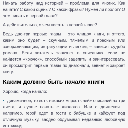
Начать работу над историей – проблема для многих. Как
начать? С какой сцены? С какой фразы? Нужен ли пролог? О
чем писать в первой главе?
А действительно, о чем писать в первой главе?
Ведь две-три первые главы – это «лицо» книги, и оттого,
каким оно будет – скучным, тяжелым и пресным или
завораживающим, интригующим и легким, – зависит судьба
романа. Если читатель завязнет в описаниях, если не
найдется «крючок», способный зацепить и заинтересовать,
он просмотрит первые главы по диагонали, зевнет и закроет
книгу.
Каким должно быть начало книги
Хорошо, когда начало:
динамичное, то есть никаких «простыней» описаний на три
листа, и лучше начать с диалогов. Или с движения –
например, герой едет в гости к бабушке и кайфует под
отличную музыку, заодно обдумывая недавнюю любовную
интрижку;