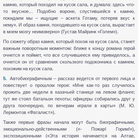
камню, который походил на кусок сала, и думала: здесь что-
то вкусное… Подобно вороне, спустившейся к камню,
покидаем мы – ищущие – аскета Готаму, потеряв вкус к
нему». И образ камня, походившего на кусок сала, вырастает
в моем мозгу неимоверно» (Густав Майринк «Голем»).
По сюжету образ камня, который похож на кусок сала, станет
важным поворотным моментом: ближе к концу романа герой
очнется и поймет, что все случившееся ему привиделось, а
очнется он от сравнения скользкого подоконника с камнем,
похожим на кусок сала.
Автобиографичным – рассказ ведется от первого лица и
повествует о прошлом героя: «Мне как-то раз случилось
прожить две недели в казачьей станице на левом фланге;
тут же стоял батальон пехоты; офицеры собирались друг у
друга поочередно, по вечерам играли в карты» (М. Ю.
Лермонтов «Фаталист»).
Также первые фразы начала могут быть биографичными,
эмоционально-действенными («- Пожар! Горим!»),
экспозиционными («Эта история начинается на Алтае,