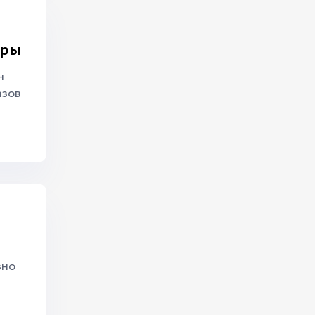
еры
н
азов
зно