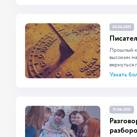
20.04.2015
Писател
Прошлый к
высоким ма
вернуться 
Узнать бо
15.04.2015
Разгово
разбор