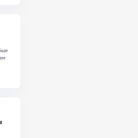
бще
аем
ы