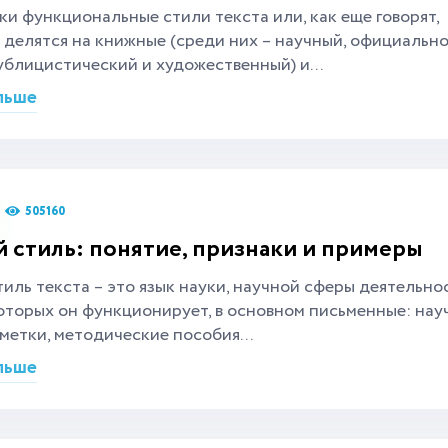
и функциональные стили текста или, как еще говорят,
 делятся на книжные (среди них – научный, официально
ублицистический и художественный) и...
льше
505160
 стиль: понятие, признаки и примеры
иль текста – это язык науки, научной сферы деятельнос
оторых он функционирует, в основном письменные: нау
аметки, методические пособия...
льше