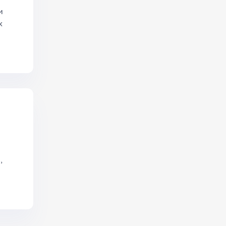
м
х
,