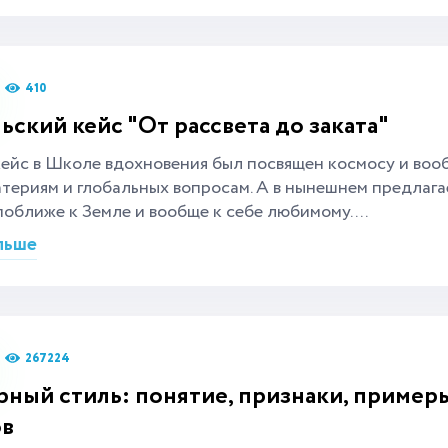
410
ьский кейс "От рассвета до заката"
ейс в Школе вдохновения был посвящен космосу и воо
териям и глобальных вопросам. А в нынешнем предлаг
поближе к Земле и вообще к себе любимому....
льше
267224
рный стиль: понятие, признаки, пример
ов