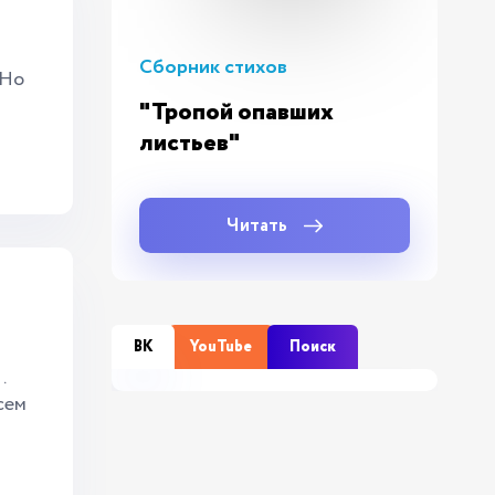
Сборник стихов
.Но
"Тропой опавших
листьев"
Читать
ВК
YouTube
Поиск
…
сем