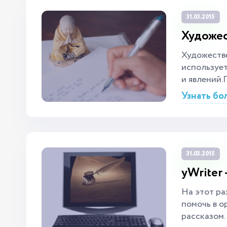
31.03.2015
Художес
Художестве
использует
и явлений.
Узнать бо
31.03.2015
yWriter
На этот ра
помочь в о
рассказом.