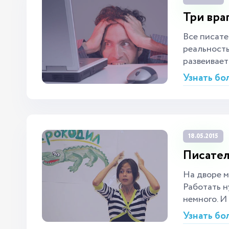
Три вра
Все писат
реальность
развеивает
Узнать бо
18.05.2015
Писател
На дворе м
Работать н
немного. И
Узнать бо