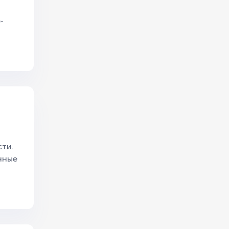
-
ти.
чные