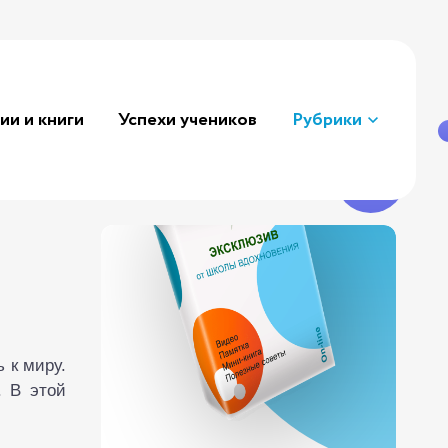
ии и книги
Успехи учеников
Рубрики
 к миру.
. В этой