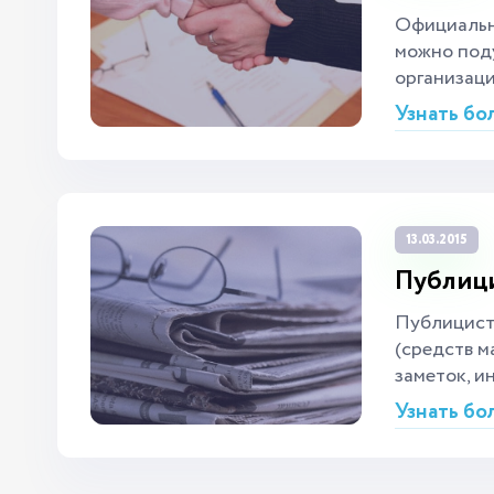
Официально
можно поду
организаци
Узнать бо
13.03.2015
Публици
Публицист
(средств м
заметок, ин
Узнать бо