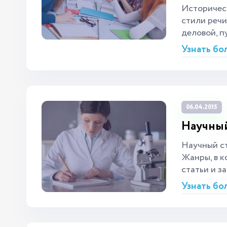
Историческ
стили речи
деловой, п
Узнать бо
06.04.2015
Научный
Научный ст
Жанры, в к
статьи и з
Узнать бо