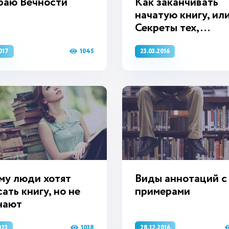
раю Вечности
Как заканчивать
начатую книгу, ил
Секреты тех,...
1045
017
23.03.2016
му люди хотят
Виды аннотаций с
ать книгу, но не
примерами
нают
1038
023
28.12.2016