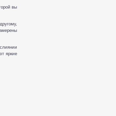
торой вы
другому,
намерены
 слиянии
ют яркие