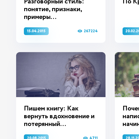
Разговорный стиль:
По К
понятие, признаки,
примеры...
267224
15.04.2015
20.02.2
Пишем книгу: Как
Поче
вернуть вдохновение и
напис
потерянный...
начи
4711
20.08.2015
28.11.2