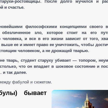
тарухи-ростовщицы. После долго мучился и рас
й и счастье.
новейшими философскими концепциями своего в
к обезличенное зло, которое стоит на его пут
человека, и все в его жизни зависит от того, хв
 выше ее и имеет право ее уничтожить, чтобы дости
астоящим человеком, а не дрожащей тварью.
 не тварь, студент старуху убивает — топором, неу
астолько, что он впадает в шоковое состояние и по
 и так далее.
 между фабулой и сюжетом.
булы) бывает