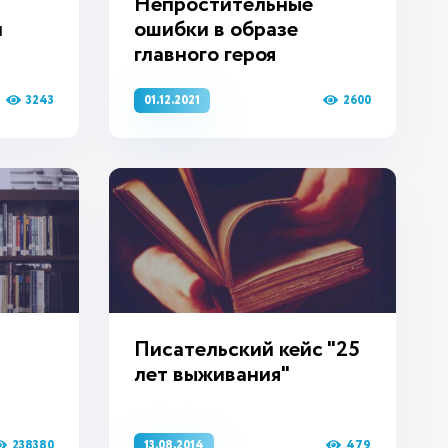
Непростительные
и
ошибки в образе
главного героя
3243
2600
01.12.2021
Писательский кейс "25
лет выживания"
238380
479
13.08.2014