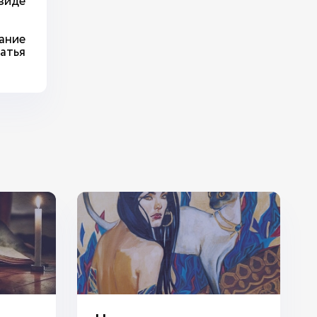
виде
ание
атья