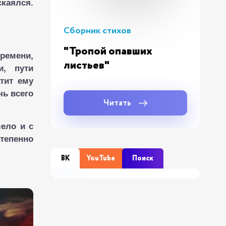
каялся.
Сборник стихов
"Тропой опавших
ремени,
листьев"
и, пути
атит ему
чь всего
Читать
мело и с
степенно
ВК
YouTube
Поиск