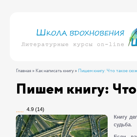
Главная
»
Как написать книгу
»
Пишем книгу: Что такое сю
Пишем книгу: Что
4.9
(
14
)
Книгу де
судьба.
Если ва