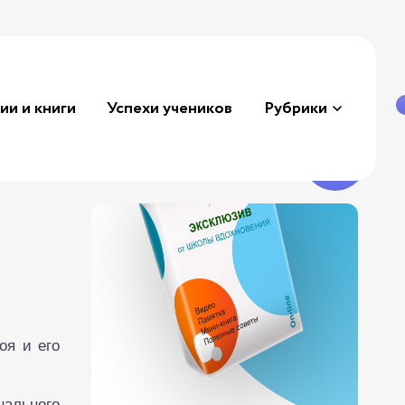
ии и книги
Успехи учеников
Рубрики
оя и его
ального