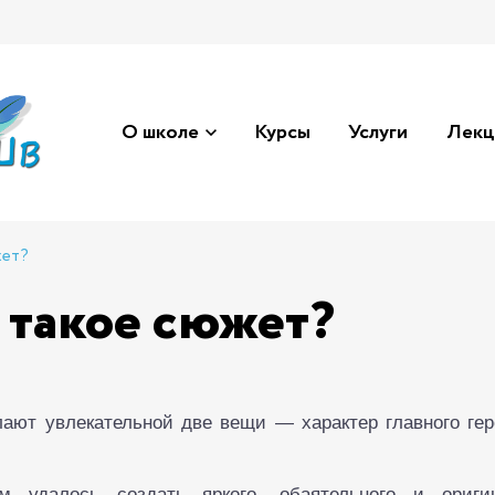
О школе
Курсы
Услуги
Лекц
жет?
 такое сюжет?
лают увлекательной две вещи — характер главного гер
м удалось создать яркого, обаятельного и оригин