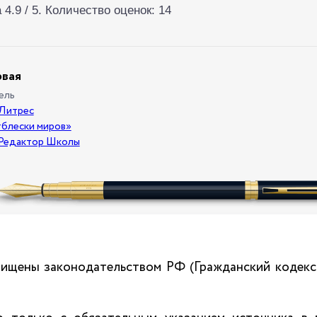
а
4.9
/ 5. Количество оценок:
14
рвая
ель
 Литрес
блески миров»
Редактор Школы
ащищены законодательством РФ (Гражданский кодекс