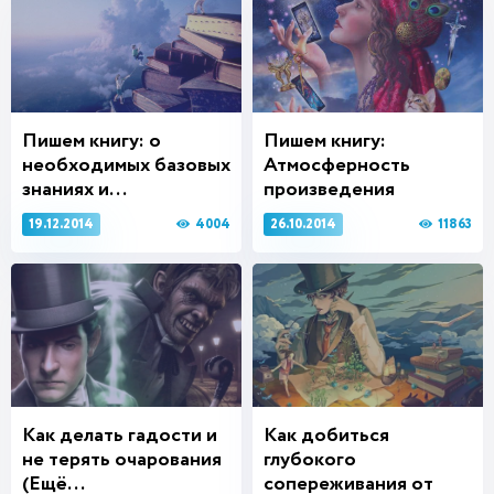
Пишем книгу: о
Пишем книгу:
необходимых базовых
Атмосферность
знаниях и...
произведения
4004
11863
19.12.2014
26.10.2014
Как делать гадости и
Как добиться
не терять очарования
глубокого
(Ещё...
сопереживания от